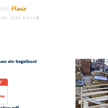
ein
Jugend
Formulare
uen ein Segelboot
tsbau.pdf